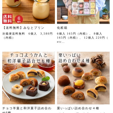
【送料無料】みなとプリン
化粧箱
冷蔵便送料無料 6個入 3,580円
6個入 165円（内税）、 8個入
（内税）
165円（内税）、 12個入 220円（
etc…
チョコ羊羹と和洋菓子詰め合わ
栗いっぱい詰め合わせ４種
せ6種