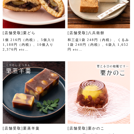
[店舗受取]栗どら
[店舗受取]八兵衛餅
1個 216円（内税）、5個入り
和三盆1袋 248円（内税）、くるみ
1,188円（内税）、10個入り
1袋 248円（内税）、6袋入 1,652
2,376円 etc…
円 etc…
[店舗受取]栗蒸羊羹
[店舗受取]栗かのこ