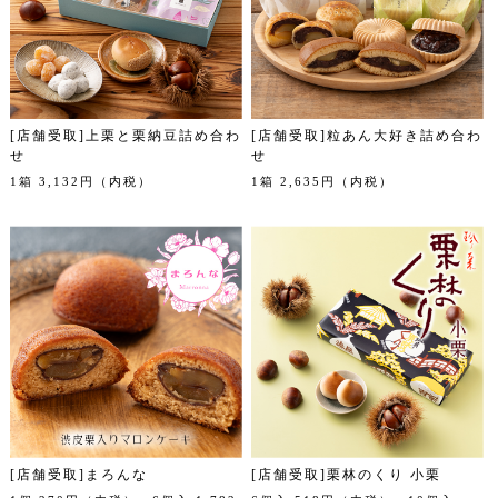
[店舗受取]上栗と栗納豆詰め合わ
[店舗受取]粒あん大好き詰め合わ
せ
せ
1箱 3,132円（内税）
1箱 2,635円（内税）
[店舗受取]まろんな
[店舗受取]栗林のくり 小栗