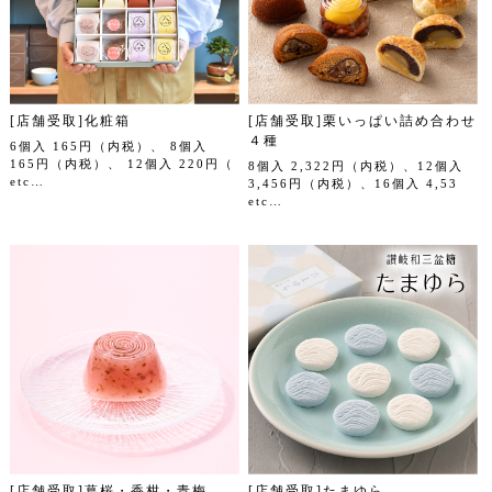
[店舗受取]化粧箱
[店舗受取]栗いっぱい詰め合わせ
４種
6個入 165円（内税）、 8個入
165円（内税）、 12個入 220円（
8個入 2,322円（内税）、12個入
etc…
3,456円（内税）、16個入 4,53
etc…
[店舗受取]葛桜・香柑・青梅
[店舗受取]たまゆら