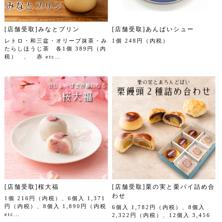
[店舗受取]みなとプリン
[店舗受取]あんぱいシュー
レトロ・和三盆・オリーブ抹茶・み
1個 248円（内税）
たらしほうじ茶 各1個 389円（内
税） 、 赤 etc…
[店舗受取]桜大福
[店舗受取]栗の実と栗パイ詰め合
わせ
1個 216円（内税）、6個入 1,371
円（内税）、8個入 1,890円（内税
6個入 1,782円（内税）、8個入
etc…
2,322円（内税）、12個入 3,456