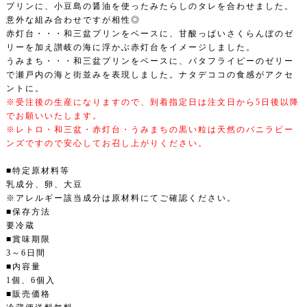
プリンに、小豆島の醤油を使ったみたらしのタレを合わせました。
意外な組み合わせですが相性◎
赤灯台・・・和三盆プリンをベースに、甘酸っぱいさくらんぼのゼ
リーを加え讃岐の海に浮かぶ赤灯台をイメージしました。
うみまち・・・和三盆プリンをベースに、バタフライピーのゼリー
で瀬戸内の海と街並みを表現しました。ナタデココの食感がアクセ
ントに。
※受注後の生産になりますので、到着指定日は注文日から5日後以降
でお願いいたします。
※レトロ・和三盆・赤灯台・うみまちの黒い粒は天然のバニラビー
ンズですので安心してお召し上がりください。
■特定原材料等
乳成分、卵、大豆
※アレルギー該当成分は原材料にてご確認ください。
■保存方法
要冷蔵
■賞味期限
3～6日間
■内容量
1個、6個入
■販売価格