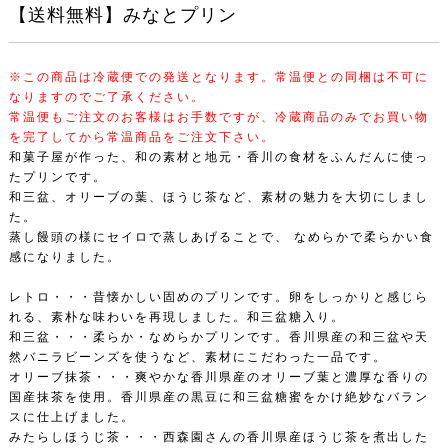
【送料無料】みなとプリン
※この商品は冷蔵便での発送となります。常温便との同梱は不可に
なりますのでご了承ください。
常温便もご注文のお客様はお手数ですが、冷蔵商品のみでお買い物
を完了してから常温商品をご注文下さい。
和菓子屋が作った、和の素材と地元・香川の食材をふんだんに使っ
たプリンです。
和三盆、オリーブの葉、ほうじ茶など、素材の魅力を大切にしまし
た。
蒸し饅頭の様にセイロで蒸しあげることで、 なめらかで柔らかい食
感になりました。
レトロ・・・昔懐かしい固めのプリンです。卵をしっかりと感じら
れる、素朴な味わいを再現しました。和三盆糖入り。
和三盆・・・柔らか・なめらかプリンです。香川県産の和三盆や天
然バニラビーンズを使うなど、素材にこだわった一品です。
オリーブ抹茶・・・爽やかな香川県産のオリーブ葉と濃厚な香りの
国産抹茶を使用。香川県産の黒豆に和三盆糖蜜をかけ絶妙なバラン
スに仕上げました。
みたらしほうじ茶・・・西森園さんの香川県産ほうじ茶を煮出した