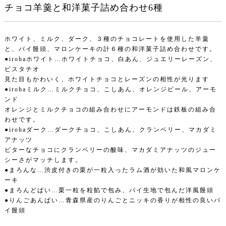
チョコ羊羹と和洋菓子詰め合わせ6種
ホワイト、ミルク、ダーク、３種のチョコレートを使用した羊羹
と、パイ饅頭、マロンケーキの計６種の和洋菓子詰め合わせです。
●irohaホワイト…ホワイトチョコ、白あん、ジュエリーレーズン、
ピスタチオ
見た目もかわいく、ホワイトチョコとレーズンの相性が光ります
●irohaミルク…ミルクチョコ、こしあん、オレンジピール、アーモ
ンド
オレンジとミルクチョコの組み合わせにアーモンドは鉄板の組み合
わせです。
●irohaダーク…ダークチョコ、こしあん、クランベリー、マカダミ
アナッツ
ビターなチョコにクランベリーの酸味、マカダミアナッツのジュー
シーさがマッチします。
●まろんな…渋皮付きの栗が一粒入ったラム酒が効いた和風マロンケ
ーキ
●まろんどぱい…栗一粒を粒餡で包み、パイ生地で包んだ洋風饅頭
●りんごあんぱい…青森県産のりんごとニッキの香りが相性の良いパ
イ饅頭