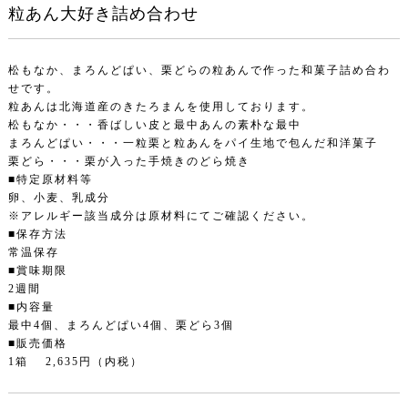
粒あん大好き詰め合わせ
松もなか、まろんどぱい、栗どらの粒あんで作った和菓子詰め合わ
せです。
粒あんは北海道産のきたろまんを使用しております。
松もなか・・・香ばしい皮と最中あんの素朴な最中
まろんどぱい・・・一粒栗と粒あんをパイ生地で包んだ和洋菓子
栗どら・・・栗が入った手焼きのどら焼き
■特定原材料等
卵、小麦、乳成分
※アレルギー該当成分は原材料にてご確認ください。
■保存方法
常温保存
■賞味期限
2週間
■内容量
最中4個、まろんどぱい4個、栗どら3個
■販売価格
1箱 2,635円（内税）