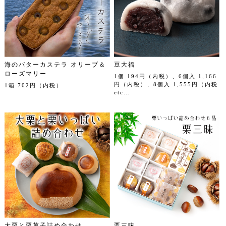
海のバターカステラ オリーブ＆
豆大福
ローズマリー
1個 194円（内税）、6個入 1,166
円（内税）、8個入 1,555円（内税
1箱 702円（内税）
etc…
大栗と栗菓子詰め合わせ
栗三昧