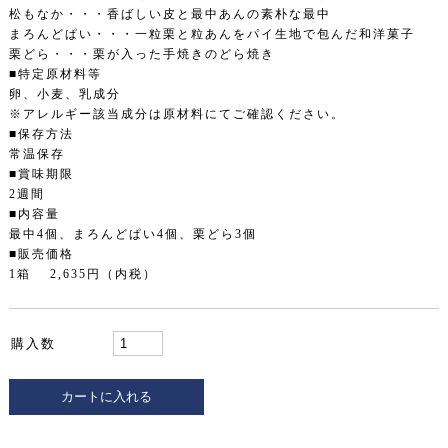
松もなか・・・香ばしい皮と最中あんの素朴な最中
まろんどぱい・・・一粒栗と粒あんをパイ生地で包んだ和洋菓子
栗どら・・・栗が入った手焼きのどら焼き
■特定原材料等
卵、小麦、乳成分
※アレルギー該当成分は原材料にてご確認ください。
■保存方法
常温保存
■賞味期限
2週間
■内容量
最中4個、まろんどぱい4個、栗どら3個
■販売価格
1箱 2,635円（内税）
購入数