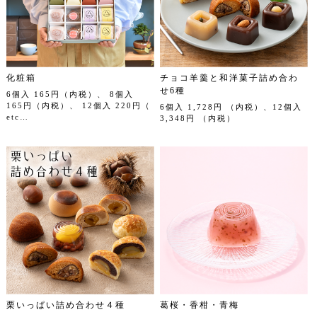
化粧箱
チョコ羊羹と和洋菓子詰め合わ
せ6種
6個入 165円（内税）、 8個入
165円（内税）、 12個入 220円（
6個入 1,728円 （内税）、12個入
etc…
3,348円 （内税）
栗いっぱい詰め合わせ４種
葛桜・香柑・青梅