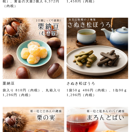
税）、黄金の大栗2個入 6,372円
1,458円（内税）
（内税）
栗納豆
さぬき松ぼうろ
袋入り 810円（内税）、丸箱入り
1袋50ｇ 486円（内税）、1缶90ｇ
1,296円（内税）
1,296円（内税）